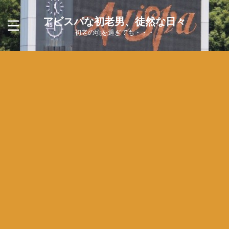
アビスパな初老男、徒然な日々
初老の頃を過ぎても・・・