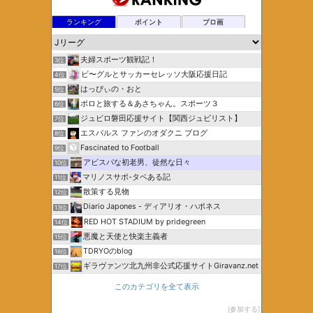
ランキング
ポイント
ブロ画
夫婦スポーツ観戦記！
3位
ビ〜グルとサッカーセレッソ大阪応援日記
4位
はっぴぃの・おと
5位
ポロと旅する＆あさちゃん。スポーツ３
6位
ジュビロ磐田応援サイト【関西ジュビリスト】
7位
エスパルス ファンのオダクニ ブログ
8位
Fascinated to Football
9位
アビスパな初老男、徒然な日々
10位
マリノスサポ-タベある記
11位
散策する見物
12位
Diario Japones - ディアリオ・ハポネス
13位
RED HOT STADIUM by pridegreen
14位
悪魔と天使と快楽主義者
15位
TDRYOのblog
16位
ギラヴァンツ北九州非公式応援サイトGiravanz.net
17位
このカテゴリを全て表示
参加する