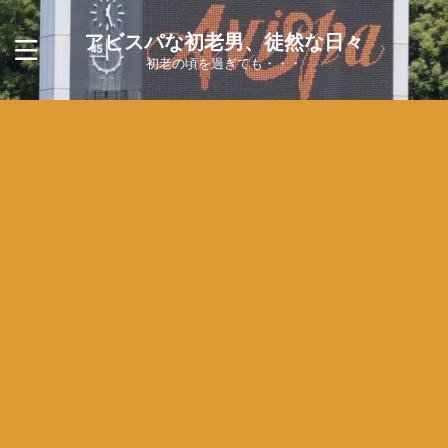
アビスパな初老男、徒然な日々
初老の頃を過ぎても・・・