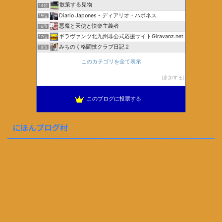
散策する見物
14位
Diario Japones - ディアリオ・ハポネス
15位
悪魔と天使と快楽主義者
16位
ギラヴァンツ北九州非公式応援サイトGiravanz.net
17位
みちのく格闘技クラブ日記２
18位
このカテゴリを全て表示
参加する
このブログに投票する
にほんブログ村