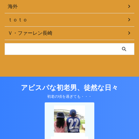
海外
ｔｏｔｏ
Ｖ・ファーレン長崎
アビスパな初老男、徒然な日々
初老の頃を過ぎても・・・