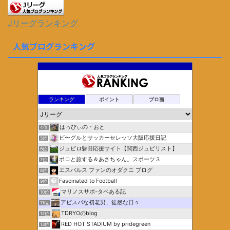
Jリーグランキング
人気ブログランキング
ランキング
ポイント
ブロ画
はっぴぃの・おと
4位
ビ〜グルとサッカーセレッソ大阪応援日記
5位
ジュビロ磐田応援サイト【関西ジュビリスト】
6位
ポロと旅する＆あさちゃん。スポーツ３
7位
エスパルス ファンのオダクニ ブログ
8位
Fascinated to Football
9位
マリノスサポ-タベある記
10位
アビスパな初老男、徒然な日々
11位
TDRYOのblog
12位
RED HOT STADIUM by pridegreen
13位