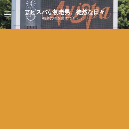
アビスパな初老男、徒然な日々
初老の頃を過ぎても・・・