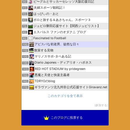
ビ〜グルとサッカーセレッソ大阪応援日記
3位
夫婦スポーツ観戦記！
4位
はっぴぃの・おと
5位
ポロと旅する＆あさちゃん。スポーツ３
6位
ジュビロ磐田応援サイト【関西ジュビリスト】
7位
エスパルス ファンのオダクニ ブログ
8位
Fascinated to Football
9位
アビスパな初老男、徒然な日々
10位
散策する見物
11位
マリノスサポ-タベある記
12位
Diario Japones - ディアリオ・ハポネス
13位
RED HOT STADIUM by pridegreen
14位
悪魔と天使と快楽主義者
15位
TDRYOのblog
16位
ギラヴァンツ北九州非公式応援サイトGiravanz.net
17位
このカテゴリを全て表示
参加する
このブログに投票する