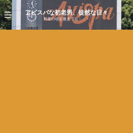
アビスパな初老男、徒然な日々
初老の頃を過ぎても・・・