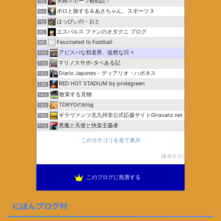
夫婦スポーツ観戦記！
5位
ポロと旅する＆あさちゃん。スポーツ３
6位
はっぴぃの・おと
7位
エスパルス ファンのオダクニ ブログ
8位
Fascinated to Football
9位
アビスパな初老男、徒然な日々
10位
マリノスサポ-タベある記
11位
Diario Japones - ディアリオ・ハポネス
12位
RED HOT STADIUM by pridegreen
13位
散策する見物
14位
TDRYOのblog
15位
ギラヴァンツ北九州非公式応援サイトGiravanz.net
16位
悪魔と天使と快楽主義者
17位
このカテゴリを全て表示
参加する
このブログに投票する
にほんブログ村