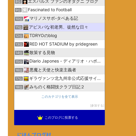
エスパルス ファンのオダクニ ブログ
8位
Fascinated to Football
9位
マリノスサポ-タベある記
10位
アビスパな初老男、徒然な日々
11位
TDRYOのblog
12位
RED HOT STADIUM by pridegreen
13位
散策する見物
14位
Diario Japones - ディアリオ・ハポネス
15位
悪魔と天使と快楽主義者
16位
ギラヴァンツ北九州非公式応援サイトGiravanz.net
17位
みちのく格闘技クラブ日記２
18位
このカテゴリを全て表示
参加する
このブログに投票する
にほんブログ村