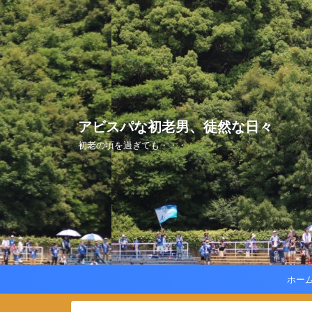
アビスパな初老男、徒然な日々
初老の頃を過ぎても・・・
ホー