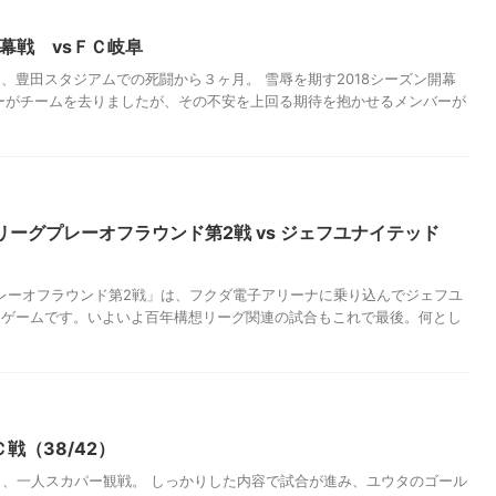
グ開幕戦 vsＦＣ岐阜
、豊田スタジアムでの死闘から３ヶ月。 雪辱を期す2018シーズン開幕
ーがチームを去りましたが、その不安を上回る期待を抱かせるメンバーが
構想リーグプレーオフラウンド第2戦 vs ジェフユナイテッド
プレーオフラウンド第2戦」は、フクダ電子アリーナに乗り込んでジェフユ
イゲームです。いよいよ百年構想リーグ関連の試合もこれで最後。何とし
ＦＣ戦（38/42）
ら、一人スカパー観戦。 しっかりした内容で試合が進み、ユウタのゴール