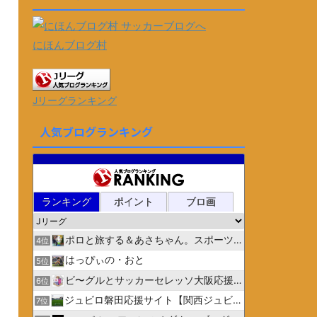
にほんブログ村
Jリーグランキング
人気ブログランキング
ランキング
ポイント
ブロ画
ポロと旅する＆あさちゃん。スポーツ３
4位
はっぴぃの・おと
5位
ビ〜グルとサッカーセレッソ大阪応援日記
6位
ジュビロ磐田応援サイト【関西ジュビリスト】
7位