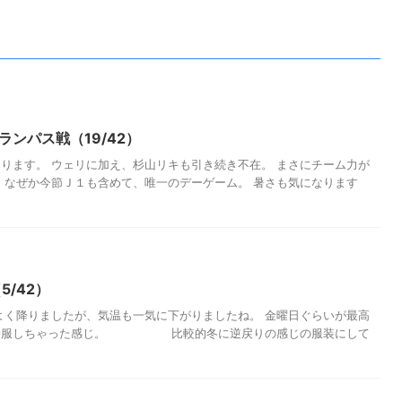
屋グランパス戦（19/42）
ります。 ウェリに加え、杉山リキも引き続き不在。 まさにチーム力が
 なぜか今節Ｊ１も含めて、唯一のデーゲーム。 暑さも気になります
5/42）
ましたが、気温も一気に下がりましたね。 金曜日ぐらいが最高
と一服しちゃった感じ。 比較的冬に逆戻りの感じの服装にして