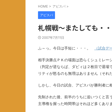
HOME
>
アビスパ
>
アビスパ
札幌戦～またしても・・
2007年7月11日
ふ～っ。今日は手短に・・・。
（試合デ
相手決勝点ＰＫの場面は恐らくシュミレー
（判定が逆ならば、ダビィは２枚目で退場
リティが怒るのも無理はありません（それ
しかし、今日の試合、アビスパが勝利者に
先制された後、前半のうちに追いつくと言
主導権を握った時間帯はそれほど多くあり