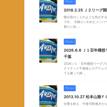
アビスパ
2018.2.25 Ｊ２リー
随分昔のことのような気がする
です。 主軸といわれたメンバ
新たに加 ...
アビスパ
2026.6.6 Ｊ１百年
千葉
2026Ｊ１「百年構想リーグ
ナイテッド千葉様とのアウェ
ても勝って締 ...
アビスパ
2013.10.27 松本山雅
仕事を終え、午後10時過ぎか