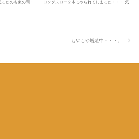
思ったのも束の間・・・ ロングスロー２本にやられてしまった・・・ 気
もやもや増殖中・・・。