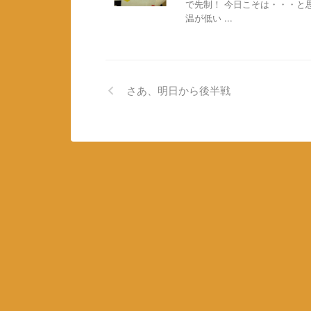
で先制！ 今日こそは・・・と
温が低い ...
さあ、明日から後半戦