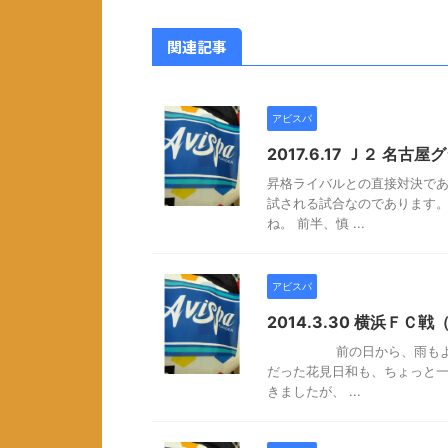
関連記事
アビスパ
2017.6.17 Ｊ２ 名古
昇格ライバルとの直接対決であ
試される試合なのであります。
ね。 前半、慎 ...
アビスパ
2014.3.30 横浜ＦＣ戦（
前の日から、雨もよく降り
だった花見日和も、ちょっ
きましたが、 ...