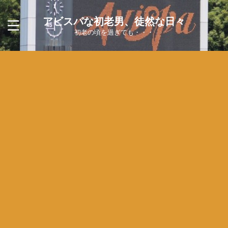
アビスパな初老男、徒然な日々
初老の頃を過ぎても・・・