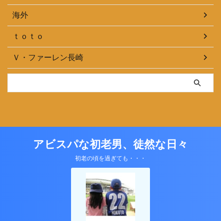
海外
ｔｏｔｏ
Ｖ・ファーレン長崎
アビスパな初老男、徒然な日々
初老の頃を過ぎても・・・