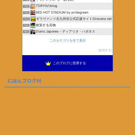
TDRYOのblog
12位
RED HOT STADIUM by pridegreen
13位
ギラヴァンツ北九州非公式応援サイトGiravanz.net
14位
散策する見物
15位
Diario Japones - ディアリオ・ハポネス
16位
このカテゴリを全て表示
参加する
このブログに投票する
にほんブログ村