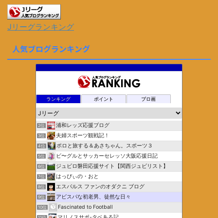
Jリーグランキング
人気ブログランキング
ランキング
ポイント
ブロ画
浦和レッズ応援ブログ
2位
夫婦スポーツ観戦記！
3位
ポロと旅する＆あさちゃん。スポーツ３
4位
ビ〜グルとサッカーセレッソ大阪応援日記
5位
ジュビロ磐田応援サイト【関西ジュビリスト】
6位
はっぴぃの・おと
7位
エスパルス ファンのオダクニ ブログ
8位
アビスパな初老男、徒然な日々
9位
Fascinated to Football
10位
マリノスサポ-タベある記
11位