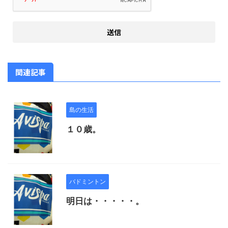
関連記事
島の生活
１０歳。
バドミントン
明日は・・・・・。