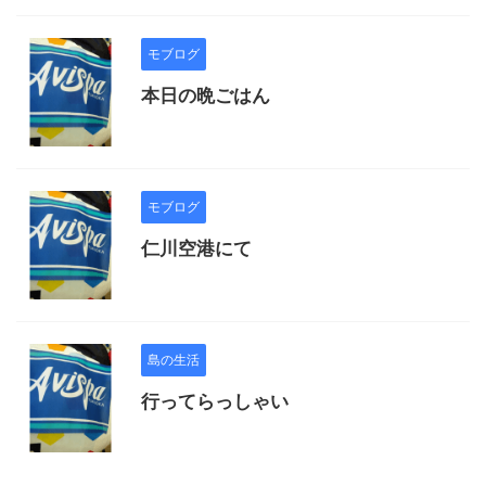
モブログ
本日の晩ごはん
モブログ
仁川空港にて
島の生活
行ってらっしゃい