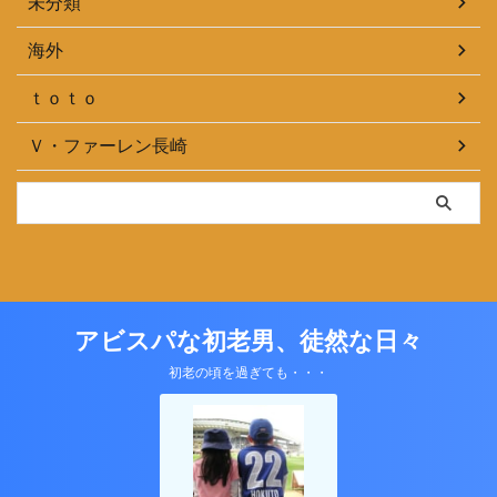
未分類
海外
ｔｏｔｏ
Ｖ・ファーレン長崎
アビスパな初老男、徒然な日々
初老の頃を過ぎても・・・