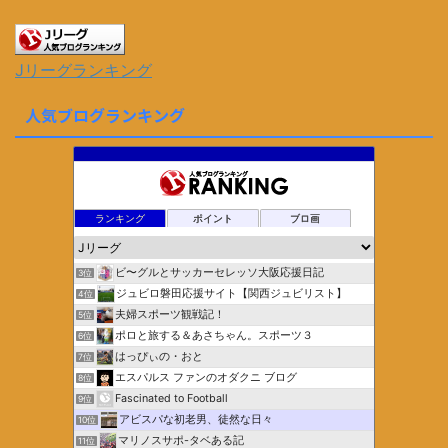
Jリーグランキング
人気ブログランキング
ランキング
ポイント
ブロ画
ビ〜グルとサッカーセレッソ大阪応援日記
3位
ジュビロ磐田応援サイト【関西ジュビリスト】
4位
夫婦スポーツ観戦記！
5位
ポロと旅する＆あさちゃん。スポーツ３
6位
はっぴぃの・おと
7位
エスパルス ファンのオダクニ ブログ
8位
Fascinated to Football
9位
アビスパな初老男、徒然な日々
10位
マリノスサポ-タベある記
11位