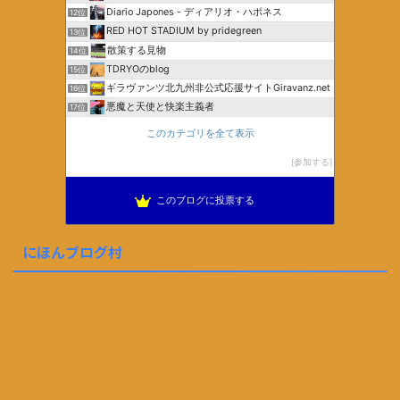
Diario Japones - ディアリオ・ハポネス
12位
RED HOT STADIUM by pridegreen
13位
散策する見物
14位
TDRYOのblog
15位
ギラヴァンツ北九州非公式応援サイトGiravanz.net
16位
悪魔と天使と快楽主義者
17位
このカテゴリを全て表示
参加する
このブログに投票する
にほんブログ村