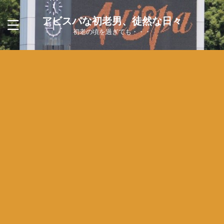
アビスパな初老男、徒然な日々
初老の頃を過ぎても・・・