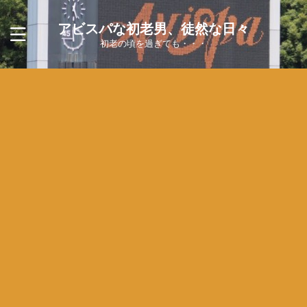
アビスパな初老男、徒然な日々
初老の頃を過ぎても・・・