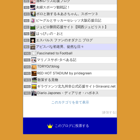
浦和レッズ応援ブログ
2位
夫婦スポーツ観戦記！
3位
ポロと旅する＆あさちゃん。スポーツ３
4位
ビ〜グルとサッカーセレッソ大阪応援日記
5位
ジュビロ磐田応援サイト【関西ジュビリスト】
6位
はっぴぃの・おと
7位
エスパルス ファンのオダクニ ブログ
8位
アビスパな初老男、徒然な日々
9位
Fascinated to Football
10位
マリノスサポ-タベある記
11位
TDRYOのblog
12位
RED HOT STADIUM by pridegreen
13位
散策する見物
14位
ギラヴァンツ北九州非公式応援サイトGiravanz.net
15位
Diario Japones - ディアリオ・ハポネス
16位
このカテゴリを全て表示
参加する
このブログに投票する