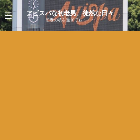
アビスパな初老男、徒然な日々
初老の頃を過ぎても・・・