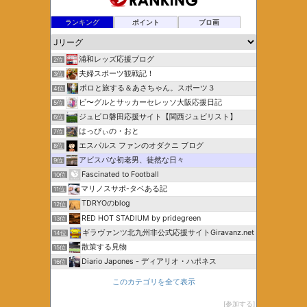
ランキング
ポイント
ブロ画
浦和レッズ応援ブログ
2位
夫婦スポーツ観戦記！
3位
ポロと旅する＆あさちゃん。スポーツ３
4位
ビ〜グルとサッカーセレッソ大阪応援日記
5位
ジュビロ磐田応援サイト【関西ジュビリスト】
6位
はっぴぃの・おと
7位
エスパルス ファンのオダクニ ブログ
8位
アビスパな初老男、徒然な日々
9位
Fascinated to Football
10位
マリノスサポ-タベある記
11位
TDRYOのblog
12位
RED HOT STADIUM by pridegreen
13位
ギラヴァンツ北九州非公式応援サイトGiravanz.net
14位
散策する見物
15位
Diario Japones - ディアリオ・ハポネス
16位
このカテゴリを全て表示
参加する