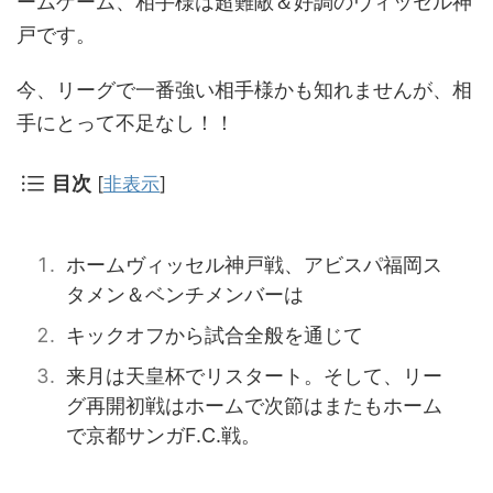
ームゲーム、相手様は超難敵＆好調のヴィッセル神
戸です。
今、リーグで一番強い相手様かも知れませんが、相
手にとって不足なし！！
目次
[
非表示
]
ホームヴィッセル神戸戦、アビスパ福岡ス
タメン＆ベンチメンバーは
キックオフから試合全般を通じて
来月は天皇杯でリスタート。そして、リー
グ再開初戦はホームで次節はまたもホーム
で京都サンガF.C.戦。