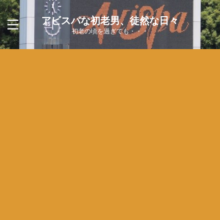
アビスパな初老男、徒然な日々
初老の頃を過ぎても・・・