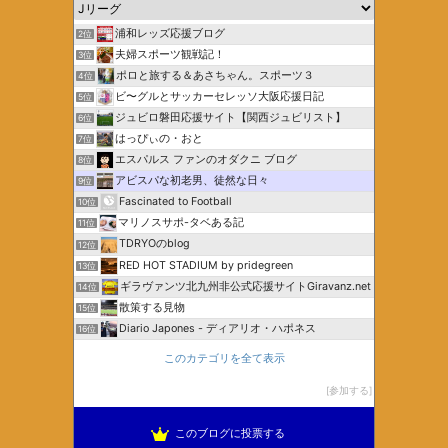
浦和レッズ応援ブログ
2位
夫婦スポーツ観戦記！
3位
ポロと旅する＆あさちゃん。スポーツ３
4位
ビ〜グルとサッカーセレッソ大阪応援日記
5位
ジュビロ磐田応援サイト【関西ジュビリスト】
6位
はっぴぃの・おと
7位
エスパルス ファンのオダクニ ブログ
8位
アビスパな初老男、徒然な日々
9位
Fascinated to Football
10位
マリノスサポ-タベある記
11位
TDRYOのblog
12位
RED HOT STADIUM by pridegreen
13位
ギラヴァンツ北九州非公式応援サイトGiravanz.net
14位
散策する見物
15位
Diario Japones - ディアリオ・ハポネス
16位
このカテゴリを全て表示
参加する
このブログに投票する