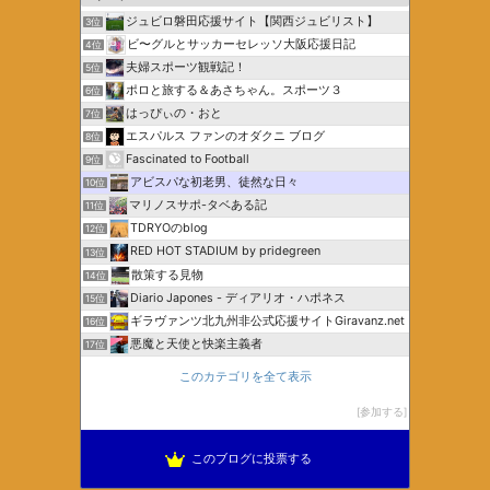
ジュビロ磐田応援サイト【関西ジュビリスト】
3位
ビ〜グルとサッカーセレッソ大阪応援日記
4位
夫婦スポーツ観戦記！
5位
ポロと旅する＆あさちゃん。スポーツ３
6位
はっぴぃの・おと
7位
エスパルス ファンのオダクニ ブログ
8位
Fascinated to Football
9位
アビスパな初老男、徒然な日々
10位
マリノスサポ-タベある記
11位
TDRYOのblog
12位
RED HOT STADIUM by pridegreen
13位
散策する見物
14位
Diario Japones - ディアリオ・ハポネス
15位
ギラヴァンツ北九州非公式応援サイトGiravanz.net
16位
悪魔と天使と快楽主義者
17位
このカテゴリを全て表示
参加する
このブログに投票する