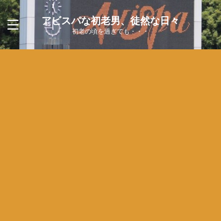
アビスパな初老男、徒然な日々
初老の頃を過ぎても・・・