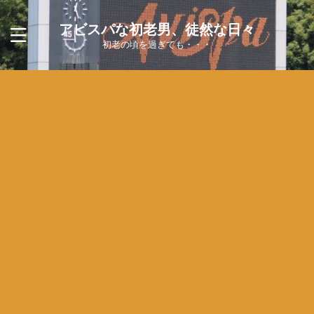
アビスパな初老男、徒然な日々
初老の頃を過ぎても・・・