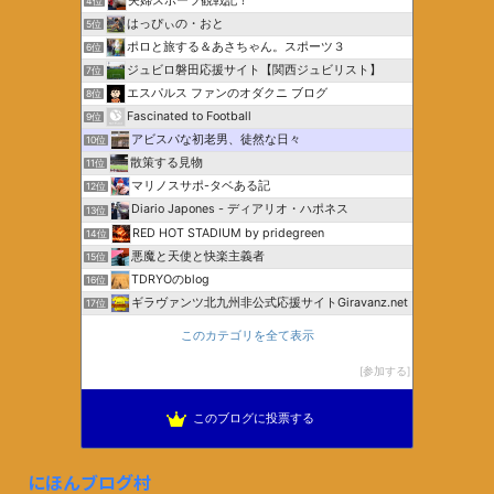
夫婦スポーツ観戦記！
4位
はっぴぃの・おと
5位
ポロと旅する＆あさちゃん。スポーツ３
6位
ジュビロ磐田応援サイト【関西ジュビリスト】
7位
エスパルス ファンのオダクニ ブログ
8位
Fascinated to Football
9位
アビスパな初老男、徒然な日々
10位
散策する見物
11位
マリノスサポ-タベある記
12位
Diario Japones - ディアリオ・ハポネス
13位
RED HOT STADIUM by pridegreen
14位
悪魔と天使と快楽主義者
15位
TDRYOのblog
16位
ギラヴァンツ北九州非公式応援サイトGiravanz.net
17位
このカテゴリを全て表示
参加する
このブログに投票する
にほんブログ村