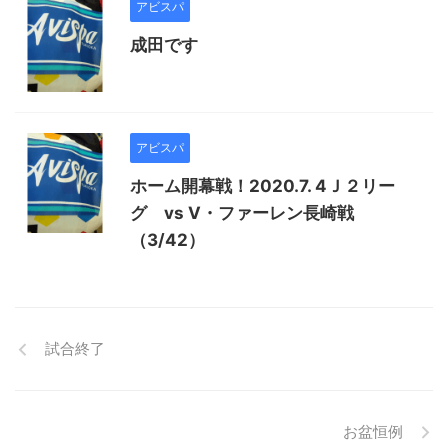
アビスパ
成田です
アビスパ
ホーム開幕戦！2020.7. 4Ｊ２リー
グ vs Ⅴ・ファーレン長崎戦
（3/42）
試合終了
お盆恒例