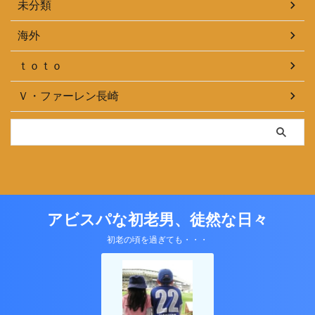
未分類
海外
ｔｏｔｏ
Ｖ・ファーレン長崎
アビスパな初老男、徒然な日々
初老の頃を過ぎても・・・