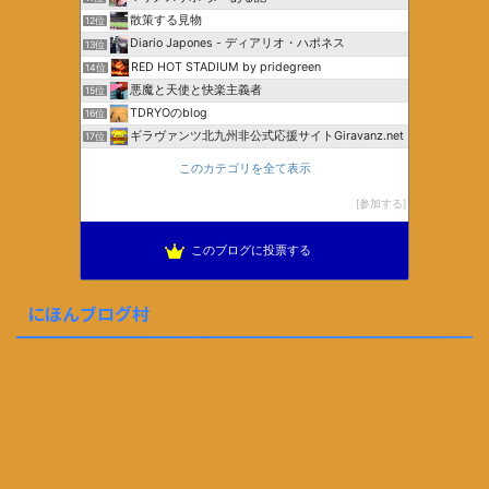
散策する見物
12位
Diario Japones - ディアリオ・ハポネス
13位
RED HOT STADIUM by pridegreen
14位
悪魔と天使と快楽主義者
15位
TDRYOのblog
16位
ギラヴァンツ北九州非公式応援サイトGiravanz.net
17位
このカテゴリを全て表示
参加する
このブログに投票する
にほんブログ村