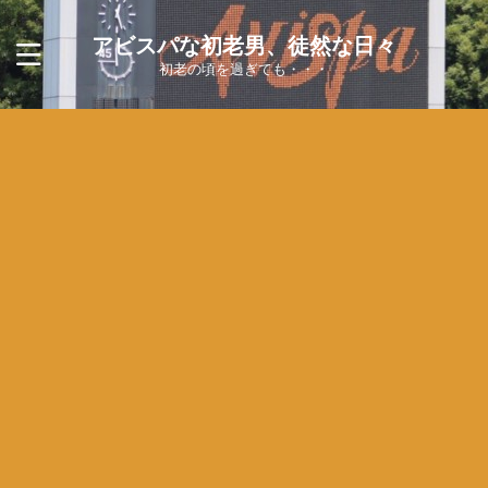
アビスパな初老男、徒然な日々
初老の頃を過ぎても・・・