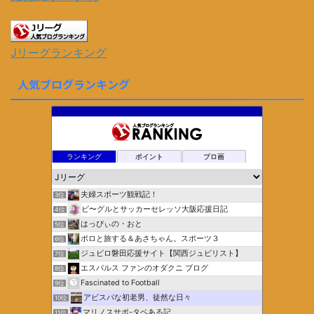
Jリーグランキング
人気ブログランキング
ランキング
ポイント
ブロ画
夫婦スポーツ観戦記！
3位
ビ〜グルとサッカーセレッソ大阪応援日記
4位
はっぴぃの・おと
5位
ポロと旅する＆あさちゃん。スポーツ３
6位
ジュビロ磐田応援サイト【関西ジュビリスト】
7位
エスパルス ファンのオダクニ ブログ
8位
Fascinated to Football
9位
アビスパな初老男、徒然な日々
10位
マリノスサポ-タベある記
11位