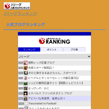
Jリーグランキング
人気ブログランキング
ランキング
ポイント
ブロ画
浦和レッズ応援ブログ
2位
夫婦スポーツ観戦記！
3位
ポロと旅する＆あさちゃん。スポーツ３
4位
ビ〜グルとサッカーセレッソ大阪応援日記
5位
ジュビロ磐田応援サイト【関西ジュビリスト】
6位
はっぴぃの・おと
7位
エスパルス ファンのオダクニ ブログ
8位
アビスパな初老男、徒然な日々
9位
Fascinated to Football
10位
マリノスサポ-タベある記
11位