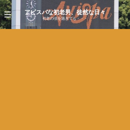
アビスパな初老男、徒然な日々
初老の頃を過ぎても・・・