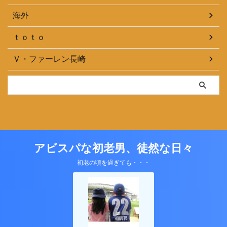
海外
ｔｏｔｏ
Ｖ・ファーレン長崎
アビスパな初老男、徒然な日々
初老の頃を過ぎても・・・