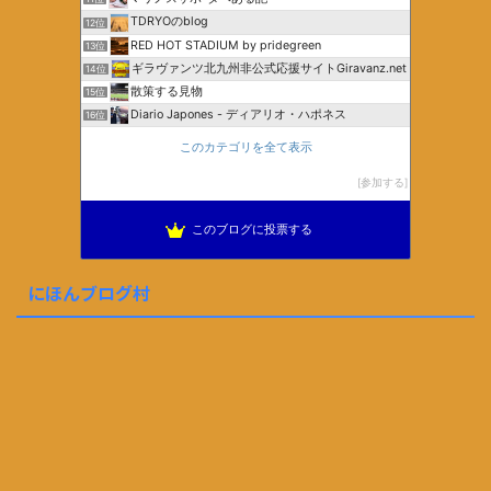
TDRYOのblog
12位
RED HOT STADIUM by pridegreen
13位
ギラヴァンツ北九州非公式応援サイトGiravanz.net
14位
散策する見物
15位
Diario Japones - ディアリオ・ハポネス
16位
このカテゴリを全て表示
参加する
このブログに投票する
にほんブログ村