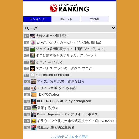
ランキング
ポイント
ブロ画
夫婦スポーツ観戦記！
3位
ビ〜グルとサッカーセレッソ大阪応援日記
4位
ジュビロ磐田応援サイト【関西ジュビリスト】
5位
ポロと旅する＆あさちゃん。スポーツ３
6位
はっぴぃの・おと
7位
エスパルス ファンのオダクニ ブログ
8位
Fascinated to Football
9位
アビスパな初老男、徒然な日々
10位
マリノスサポ-タベある記
11位
TDRYOのblog
12位
RED HOT STADIUM by pridegreen
13位
散策する見物
14位
Diario Japones - ディアリオ・ハポネス
15位
ギラヴァンツ北九州非公式応援サイトGiravanz.net
16位
悪魔と天使と快楽主義者
17位
このカテゴリを全て表示