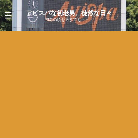
アビスパな初老男、徒然な日々
初老の頃を過ぎても・・・