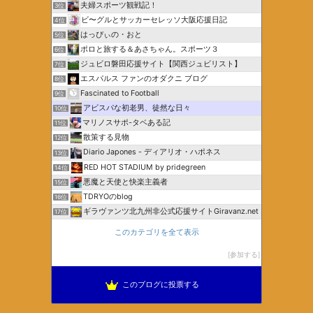
夫婦スポーツ観戦記！
3位
ビ〜グルとサッカーセレッソ大阪応援日記
4位
はっぴぃの・おと
5位
ポロと旅する＆あさちゃん。スポーツ３
6位
ジュビロ磐田応援サイト【関西ジュビリスト】
7位
エスパルス ファンのオダクニ ブログ
8位
Fascinated to Football
9位
アビスパな初老男、徒然な日々
10位
マリノスサポ-タベある記
11位
散策する見物
12位
Diario Japones - ディアリオ・ハポネス
13位
RED HOT STADIUM by pridegreen
14位
悪魔と天使と快楽主義者
15位
TDRYOのblog
16位
ギラヴァンツ北九州非公式応援サイトGiravanz.net
17位
このカテゴリを全て表示
参加する
このブログに投票する