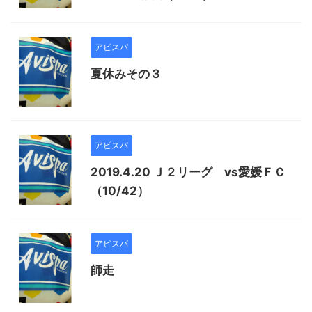
アビスパ
夏休みその３
アビスパ
2019.4.20 Ｊ２リーグ vs愛媛ＦＣ
（10/42）
アビスパ
師走