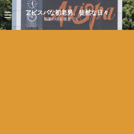
アビスパな初老男、徒然な日々
初老の頃を過ぎても・・・