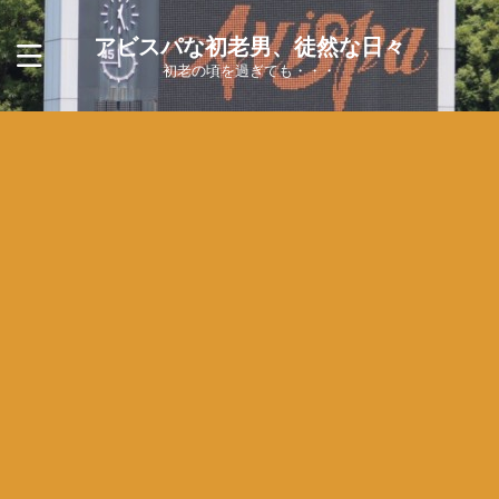
アビスパな初老男、徒然な日々
初老の頃を過ぎても・・・