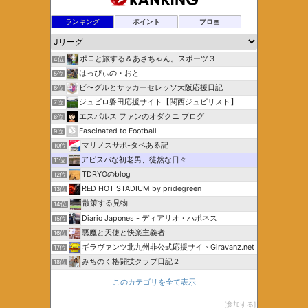
ランキング
ポイント
ブロ画
ポロと旅する＆あさちゃん。スポーツ３
4位
はっぴぃの・おと
5位
ビ〜グルとサッカーセレッソ大阪応援日記
6位
ジュビロ磐田応援サイト【関西ジュビリスト】
7位
エスパルス ファンのオダクニ ブログ
8位
Fascinated to Football
9位
マリノスサポ-タベある記
10位
アビスパな初老男、徒然な日々
11位
TDRYOのblog
12位
RED HOT STADIUM by pridegreen
13位
散策する見物
14位
Diario Japones - ディアリオ・ハポネス
15位
悪魔と天使と快楽主義者
16位
ギラヴァンツ北九州非公式応援サイトGiravanz.net
17位
みちのく格闘技クラブ日記２
18位
このカテゴリを全て表示
参加する