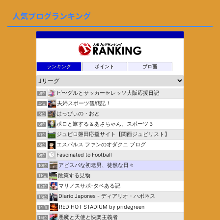
人気ブログランキング
ランキング
ポイント
ブロ画
ビ〜グルとサッカーセレッソ大阪応援日記
3位
夫婦スポーツ観戦記！
4位
はっぴぃの・おと
5位
ポロと旅する＆あさちゃん。スポーツ３
6位
ジュビロ磐田応援サイト【関西ジュビリスト】
7位
エスパルス ファンのオダクニ ブログ
8位
Fascinated to Football
9位
アビスパな初老男、徒然な日々
10位
散策する見物
11位
マリノスサポ-タベある記
12位
Diario Japones - ディアリオ・ハポネス
13位
RED HOT STADIUM by pridegreen
14位
悪魔と天使と快楽主義者
15位