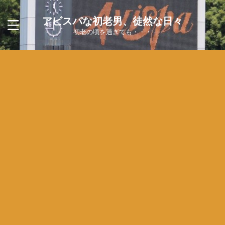
アビスパな初老男、徒然な日々
初老の頃を過ぎても・・・