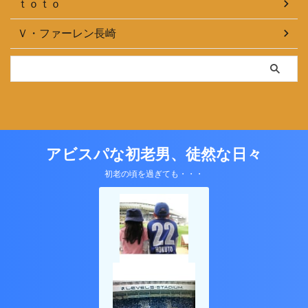
ｔｏｔｏ
Ｖ・ファーレン長崎
アビスパな初老男、徒然な日々
初老の頃を過ぎても・・・