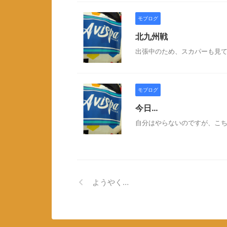
モブログ
北九州戦
出張中のため、スカパーも見て
モブログ
今日…
自分はやらないのですが、こち
ようやく…