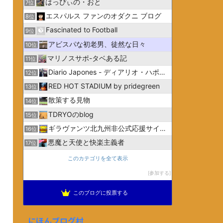
はっぴぃの・おと
7位
エスパルス ファンのオダクニ ブログ
8位
Fascinated to Football
9位
アビスパな初老男、徒然な日々
10位
マリノスサポ-タベある記
11位
Diario Japones - ディアリオ・ハポネス
12位
RED HOT STADIUM by pridegreen
13位
散策する見物
14位
TDRYOのblog
15位
ギラヴァンツ北九州非公式応援サイトGiravanz.net
16位
悪魔と天使と快楽主義者
17位
このカテゴリを全て表示
参加する
このブログに投票する
にほんブログ村