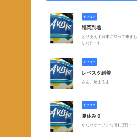
モブログ
福岡到着
とりあえず日本に帰って来まし
した(-_-;)
モブログ
レベスタ到着
さあ、始まるよ～
モブログ
夏休み９
かなりオープンな感じ(汗)・・