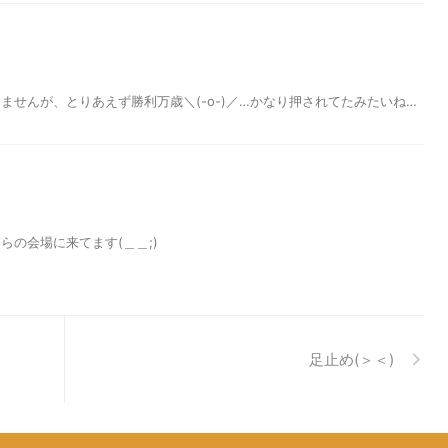
ませんが、とりあえず勝利万歳＼(-o-)／…かなり押されてたみたいね…
らの会場に来てます(＿＿;)
足止め(＞＜)