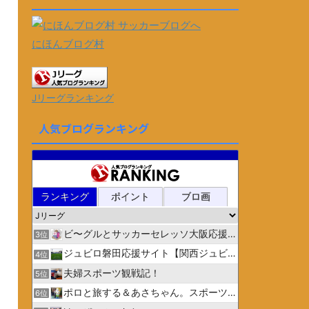
にほんブログ村
Jリーグランキング
人気ブログランキング
ランキング
ポイント
ブロ画
ビ〜グルとサッカーセレッソ大阪応援日記
3位
ジュビロ磐田応援サイト【関西ジュビリスト】
4位
夫婦スポーツ観戦記！
5位
ポロと旅する＆あさちゃん。スポーツ３
6位