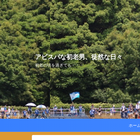
アビスパな初老男、徒然な日々
初老の頃を過ぎても・・・
ホー