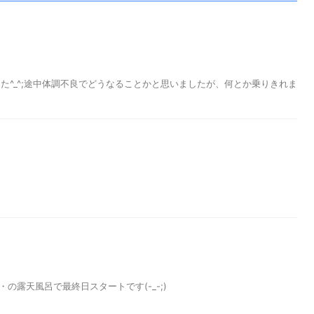
た^_^;途中体調不良でどうなることかと思いましたが、何とか乗りきれま
・の露天風呂で最終日スタートです(-_-;)