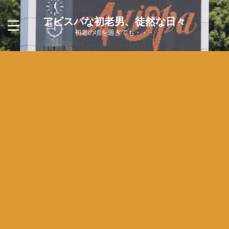
アビスパな初老男、徒然な日々
初老の頃を過ぎても・・・