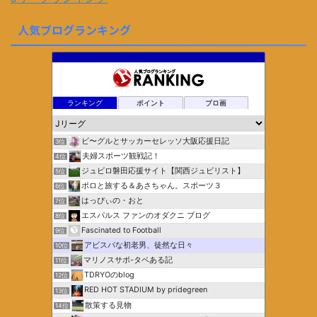
人気ブログランキング
ランキング
ポイント
ブロ画
ビ〜グルとサッカーセレッソ大阪応援日記
3位
夫婦スポーツ観戦記！
4位
ジュビロ磐田応援サイト【関西ジュビリスト】
5位
ポロと旅する＆あさちゃん。スポーツ３
6位
はっぴぃの・おと
7位
エスパルス ファンのオダクニ ブログ
8位
Fascinated to Football
9位
アビスパな初老男、徒然な日々
10位
マリノスサポ-タベある記
11位
TDRYOのblog
12位
RED HOT STADIUM by pridegreen
13位
散策する見物
14位