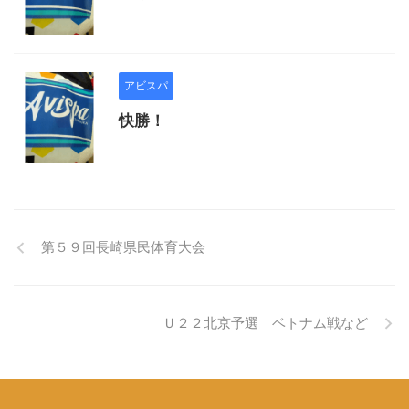
アビスパ
快勝！
第５９回長崎県民体育大会
Ｕ２２北京予選 ベトナム戦など