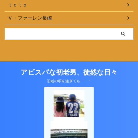
ｔｏｔｏ
Ｖ・ファーレン長崎
アビスパな初老男、徒然な日々
初老の頃を過ぎても・・・