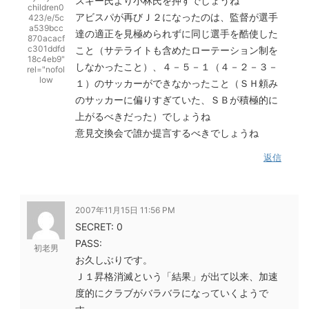
スキー氏より小林氏を押すでしょうね
children0
アビスパが再びＪ２になったのは、監督が選手
423/e/5c
a539bcc
達の適正を見極められずに同じ選手を酷使した
870acacf
c301ddfd
こと（サテライトも含めたローテーション制を
18c4eb9"
しなかったこと）、４－５－１（４－２－３－
rel="nofol
low
１）のサッカーができなかったこと（ＳＨ頼み
のサッカーに偏りすぎていた、ＳＢが積極的に
上がるべきだった）でしょうね
意見交換会で誰か提言するべきでしょうね
返信
2007年11月15日 11:56 PM
SECRET: 0
PASS:
初老男
お久しぶりです。
Ｊ１昇格消滅という「結果」が出て以来、加速
度的にクラブがバラバラになっていくようで