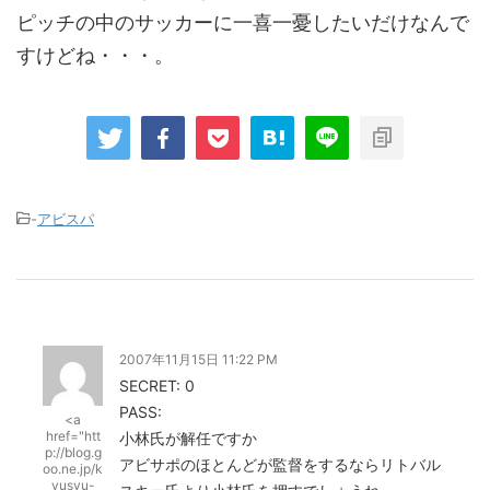
ピッチの中のサッカーに一喜一憂したいだけなんで
すけどね・・・。
-
アビスパ
2007年11月15日 11:22 PM
SECRET: 0
PASS:
<a
href="htt
小林氏が解任ですか
p://blog.g
アビサポのほとんどが監督をするならリトバル
oo.ne.jp/k
yusyu-