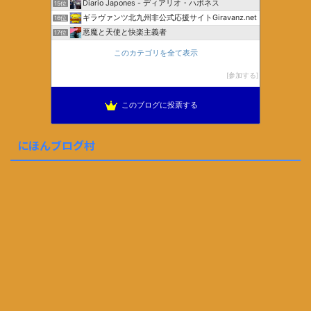
Diario Japones - ディアリオ・ハポネス
15位
ギラヴァンツ北九州非公式応援サイトGiravanz.net
16位
悪魔と天使と快楽主義者
17位
このカテゴリを全て表示
参加する
このブログに投票する
にほんブログ村