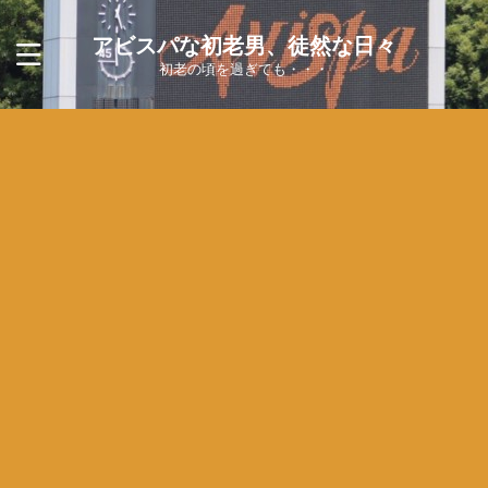
アビスパな初老男、徒然な日々
初老の頃を過ぎても・・・