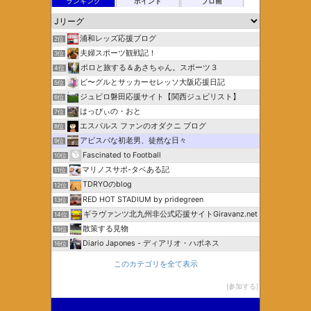
ランキング
ポイント
ブロ画
浦和レッズ応援ブログ
2位
夫婦スポーツ観戦記！
3位
ポロと旅する＆あさちゃん。スポーツ３
4位
ビ〜グルとサッカーセレッソ大阪応援日記
5位
ジュビロ磐田応援サイト【関西ジュビリスト】
6位
はっぴぃの・おと
7位
エスパルス ファンのオダクニ ブログ
8位
アビスパな初老男、徒然な日々
9位
Fascinated to Football
10位
マリノスサポ-タベある記
11位
TDRYOのblog
12位
RED HOT STADIUM by pridegreen
13位
ギラヴァンツ北九州非公式応援サイトGiravanz.net
14位
散策する見物
15位
Diario Japones - ディアリオ・ハポネス
16位
このカテゴリを全て表示
参加する