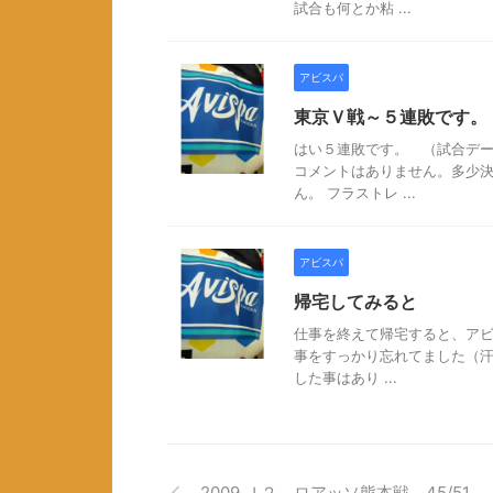
試合も何とか粘 ...
アビスパ
東京Ｖ戦～５連敗です。
はい５連敗です。 （試合デー
コメントはありません。多少
ん。 フラストレ ...
アビスパ
帰宅してみると
仕事を終えて帰宅すると、アビ
事をすっかり忘れてました（汗
した事はあり ...
2009 Ｊ２ ロアッソ熊本戦 45/51