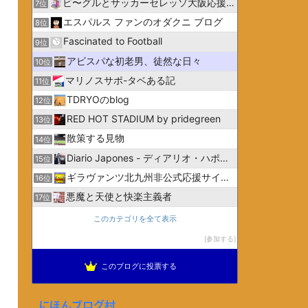
ビ〜グルとサッカーセレッソ大阪応援日記
7位
エスパルス ファンのオダクニ ブログ
8位
Fascinated to Football
9位
アビスパな初老男、徒然な日々
10位
マリノスサポ-タベある記
11位
TDRYOのblog
12位
RED HOT STADIUM by pridegreen
13位
散策する見物
14位
Diario Japones - ディアリオ・ハポネス
15位
ギラヴァンツ北九州非公式応援サイトGiravanz.net
16位
悪魔と天使と快楽主義者
17位
このカテゴリを全て表示
参加する
このブログに投票する
にほんブログ村