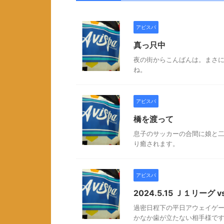
アビスパ
真っ只中
夜の街からこんばんは。まさ
ね。
アビスパ
橋を渡って
息子のサッカーの合間に娘と
り癒されます。
アビスパ
2024.5.15 Ｊ１リーグ
過密日程下の平日アウェイゲー
かなか歯が立たない相手様で