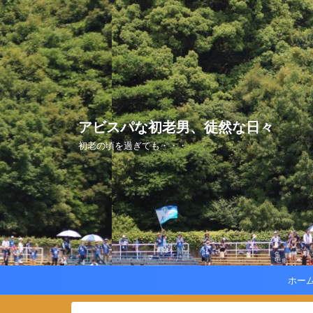
アビスパな初老男、徒然な日々
初老の頃を過ぎても・・・
ホー