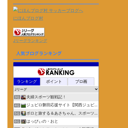
にほんブログ村
Jリーグランキング
人気ブログランキング
ランキング
ポイント
ブロ画
夫婦スポーツ観戦記！
3位
ジュビロ磐田応援サイト【関西ジュビリスト】
4位
ポロと旅する＆あさちゃん。スポーツ３
5位
はっぴぃの・おと
6位