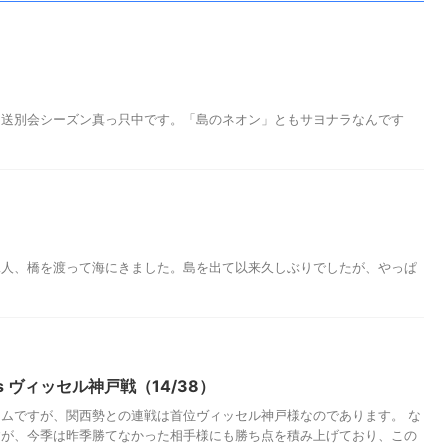
に送別会シーズン真っ只中です。「島のネオン」ともサヨナラなんです
二人、橋を渡って海にきました。島を出て以来久しぶりでしたが、やっぱ
 vs ヴィッセル神戸戦（14/38）
ムですが、関西勢との連戦は首位ヴィッセル神戸様なのであります。 な
すが、今季は昨季勝てなかった相手様にも勝ち点を積み上げており、この