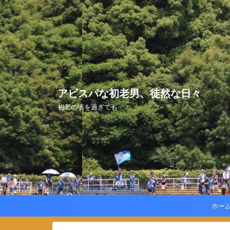
アビスパな初老男、徒然な日々
初老の頃を過ぎても・・・
ホー