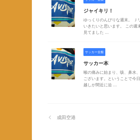
ジャイキリ！
ゆっくりのんびりな週末。 Ｊ
いきたいと思います。 こ
見てました ...
サッカー全般
サッカー本
喉の痛みに始まり、咳、鼻水
ございます。ということで今日
越しが間近に迫 ...
成田空港