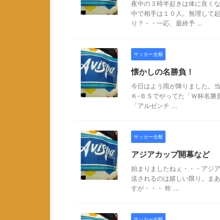
夜中の３時半起きは体に良くな
中で相手は１０人。無理して
り？・・一応、最終予 ...
サッカー全般
懐かしの名勝負！
今日はよう雨が降りました。当
Ｋ‐ＢＳでやってた「Ｗ杯名勝
「アルゼンチ ...
サッカー全般
アジアカップ開幕など
始まりましたねぇ・・・アジア
送されるのは嬉しい限り。ま
すが・・・ 昨 ...
サッカー全般