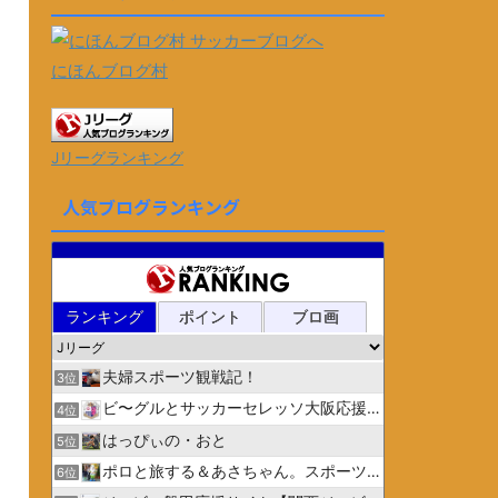
にほんブログ村
Jリーグランキング
人気ブログランキング
ランキング
ポイント
ブロ画
夫婦スポーツ観戦記！
3位
ビ〜グルとサッカーセレッソ大阪応援日記
4位
はっぴぃの・おと
5位
ポロと旅する＆あさちゃん。スポーツ３
6位