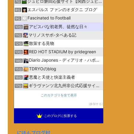
ジュビロ磐田応援サイト【関西ジュビリスト】
7位
エスパルス ファンのオダクニ ブログ
8位
Fascinated to Football
9位
アビスパな初老男、徒然な日々
10位
マリノスサポ-タベある記
11位
散策する見物
12位
RED HOT STADIUM by pridegreen
13位
Diario Japones - ディアリオ・ハポネス
14位
TDRYOのblog
15位
悪魔と天使と快楽主義者
16位
ギラヴァンツ北九州非公式応援サイトGiravanz.net
17位
このカテゴリを全て表示
参加する
このブログに投票する
にほんブログ村