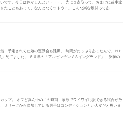
いです。今日は体がしんどい・・・。 先に２点取って、おまけに後半途
起きたこともあって、なんとなくウトウト。こんな楽な展開ってあ
然、予定されてた娘の運動会も延期。 時間がたっぷりあったんで、ＮＨ
負」見てました。 ８６年の「アルゼンチンＶＳイングランド」、決勝の
カップ。 オフど真ん中のこの時期、家族でワイワイ応援できる試合が放
あ、Ｊリーグから参加している選手はコンディションとか大変だと思いま