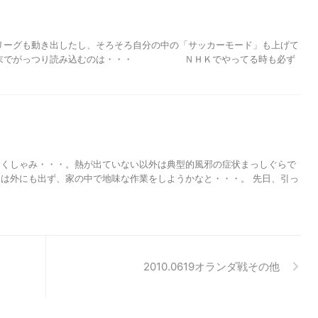
リーグも動き出したし、そろそろ自分の中の「サッカーモード」も上げて
の週末でがっつり読み込むのは・・・ ＮＨＫでやってる時も必ず
、くしゃみ・・・。熱が出ていない以外は典型的風邪の症状まっしぐらで
は外にも出ず、家の中で地味な作業をしようかなと・・・。 先日、引っ
2010.0619オランダ戦その他