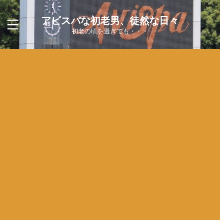
アビスパな初老男、徒然な日々
初老の頃を過ぎても・・・