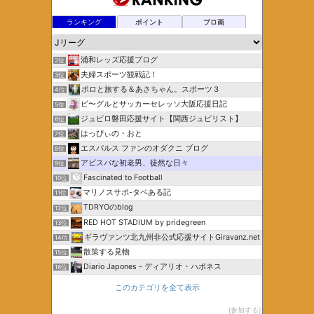
ランキング
ポイント
ブロ画
浦和レッズ応援ブログ
2位
夫婦スポーツ観戦記！
3位
ポロと旅する＆あさちゃん。スポーツ３
4位
ビ〜グルとサッカーセレッソ大阪応援日記
5位
ジュビロ磐田応援サイト【関西ジュビリスト】
6位
はっぴぃの・おと
7位
エスパルス ファンのオダクニ ブログ
8位
アビスパな初老男、徒然な日々
9位
Fascinated to Football
10位
マリノスサポ-タベある記
11位
TDRYOのblog
12位
RED HOT STADIUM by pridegreen
13位
ギラヴァンツ北九州非公式応援サイトGiravanz.net
14位
散策する見物
15位
Diario Japones - ディアリオ・ハポネス
16位
このカテゴリを全て表示
参加する