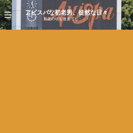
アビスパな初老男、徒然な日々
初老の頃を過ぎても・・・