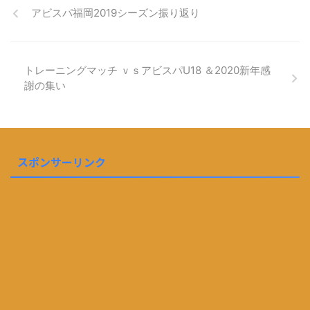
アビスパ福岡2019シーズン振り返り
トレーニングマッチ ｖｓアビスパU18 ＆2020新年感
謝の集い
スポンサーリンク