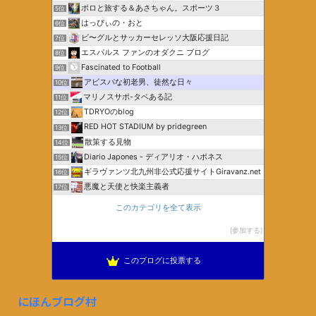
ポロと旅する＆あさちゃん。スポーツ３
5位
はっぴぃの・おと
6位
ビ〜グルとサッカーセレッソ大阪応援日記
7位
エスパルス ファンのオダクニ ブログ
8位
Fascinated to Football
9位
アビスパな初老男、徒然な日々
10位
マリノスサポ-タベある記
11位
TDRYOのblog
12位
RED HOT STADIUM by pridegreen
13位
散策する見物
14位
Diario Japones - ディアリオ・ハポネス
15位
ギラヴァンツ北九州非公式応援サイトGiravanz.net
16位
悪魔と天使と快楽主義者
17位
このカテゴリを全て表示
参加する
このブログに投票する
にほんブログ村