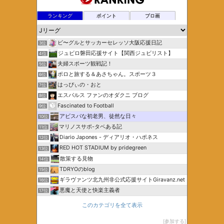
ランキング
ポイント
ブロ画
ビ〜グルとサッカーセレッソ大阪応援日記
3位
ジュビロ磐田応援サイト【関西ジュビリスト】
4位
夫婦スポーツ観戦記！
5位
ポロと旅する＆あさちゃん。スポーツ３
6位
はっぴぃの・おと
7位
エスパルス ファンのオダクニ ブログ
8位
Fascinated to Football
9位
アビスパな初老男、徒然な日々
10位
マリノスサポ-タベある記
11位
Diario Japones - ディアリオ・ハポネス
12位
RED HOT STADIUM by pridegreen
13位
散策する見物
14位
TDRYOのblog
15位
ギラヴァンツ北九州非公式応援サイトGiravanz.net
16位
悪魔と天使と快楽主義者
17位
このカテゴリを全て表示
参加する