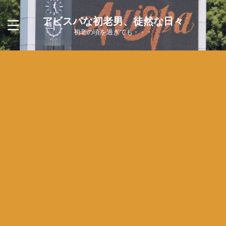
アビスパな初老男、徒然な日々
初老の頃を過ぎても・・・