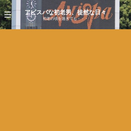
アビスパな初老男、徒然な日々
初老の頃を過ぎても・・・