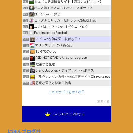
ジュビロ磐田応援サイト【関西ジュビリスト】
4位
ポロと旅する＆あさちゃん。スポーツ３
5位
はっぴぃの・おと
6位
ビ〜グルとサッカーセレッソ大阪応援日記
7位
エスパルス ファンのオダクニ ブログ
8位
Fascinated to Football
9位
アビスパな初老男、徒然な日々
10位
マリノスサポ-タベある記
11位
TDRYOのblog
12位
RED HOT STADIUM by pridegreen
13位
散策する見物
14位
Diario Japones - ディアリオ・ハポネス
15位
ギラヴァンツ北九州非公式応援サイトGiravanz.net
16位
悪魔と天使と快楽主義者
17位
このカテゴリを全て表示
参加する
このブログに投票する
にほんブログ村