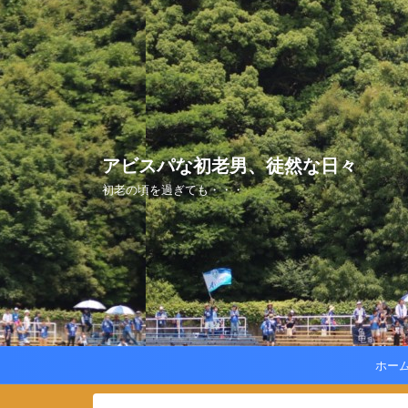
アビスパな初老男、徒然な日々
初老の頃を過ぎても・・・
ホー