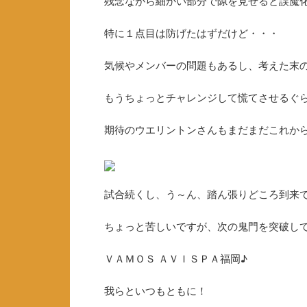
残念ながら細かい部分で隙を見せると誤魔
特に１点目は防げたはずだけど・・・
気候やメンバーの問題もあるし、考えた末
もうちょっとチャレンジして慌てさせるぐ
期待のウエリントンさんもまだまだこれか
試合続くし、う～ん、踏ん張りどころ到来
ちょっと苦しいですが、次の鬼門を突破し
ＶＡＭＯＳ ＡＶＩＳＰＡ福岡♪
我らといつもともに！