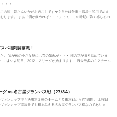
へ・・・
日この頃、皆さんいかがお過ごしですか？自分は仕事＋職場＋私用でめま
おります。 まあ「酒が飲めれば・・・」って、この時期に強く感じるの
ビスパ福岡開幕戦！
た。 我が家の小さな庭にも春の気配が・・・ 梅の花が咲き始めていま
いよ明日、2012Ｊ２リーグが始まります。 過去最多の２２チーム
１リーグ vs 名古屋グランパス戦（27/34）
ヴァンカップ準々決勝第２戦のホームＦＣ東京戦から約1週間。 土曜日
ルヴァンカップ準決勝でも相まみえる名古屋グランパス様なのでありま