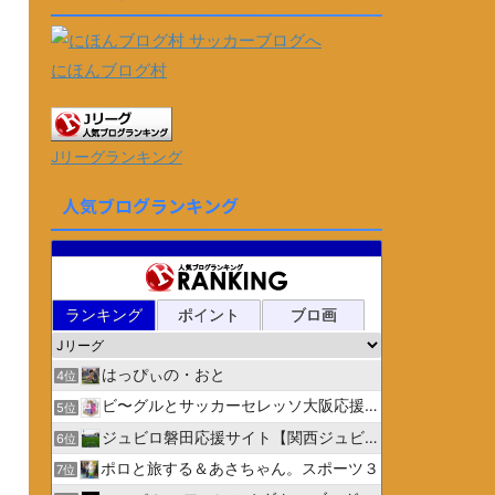
にほんブログ村
Jリーグランキング
人気ブログランキング
ランキング
ポイント
ブロ画
はっぴぃの・おと
4位
ビ〜グルとサッカーセレッソ大阪応援日記
5位
ジュビロ磐田応援サイト【関西ジュビリスト】
6位
ポロと旅する＆あさちゃん。スポーツ３
7位