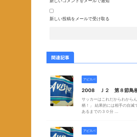
新しいコメントをメールで通知
新しい投稿をメールで受け取る
関連記事
アビスパ
2008 Ｊ２ 第８節鳥栖
サッカーはこれだからわから
栖！」 結果的には相手の自滅
あるまでの３０分 ...
アビスパ