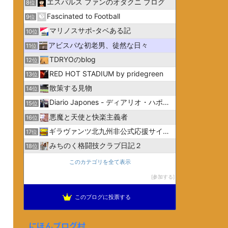
エスパルス ファンのオダクニ ブログ
8位
Fascinated to Football
9位
マリノスサポ-タベある記
10位
アビスパな初老男、徒然な日々
11位
TDRYOのblog
12位
RED HOT STADIUM by pridegreen
13位
散策する見物
14位
Diario Japones - ディアリオ・ハポネス
15位
悪魔と天使と快楽主義者
16位
ギラヴァンツ北九州非公式応援サイトGiravanz.net
17位
みちのく格闘技クラブ日記２
18位
このカテゴリを全て表示
参加する
このブログに投票する
にほんブログ村