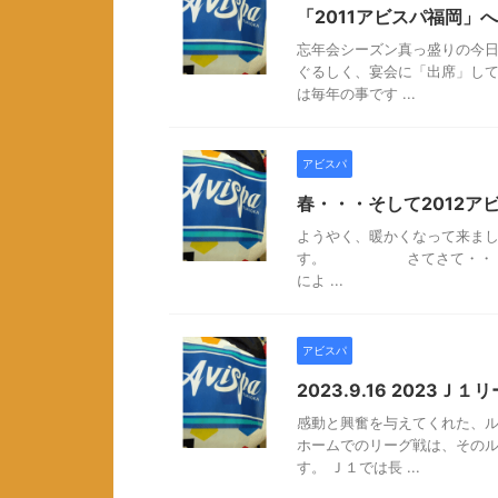
「2011アビスパ福岡」
忘年会シーズン真っ盛りの今
ぐるしく、宴会に「出席」して
は毎年の事です ...
アビスパ
春・・・そして2012ア
ようやく、暖かくなって来まし
す。 さてさて・・・ いよ
によ ...
アビスパ
2023.9.16 2023Ｊ
感動と興奮を与えてくれた、ル
ホームでのリーグ戦は、その
す。 Ｊ１では長 ...