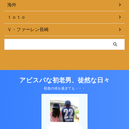
海外
ｔｏｔｏ
Ｖ・ファーレン長崎
アビスパな初老男、徒然な日々
初老の頃を過ぎても・・・