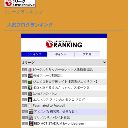
Jリーグランキング
人気ブログランキング
ランキング
ポイント
ブロ画
ビ〜グルとサッカーセレッソ大阪応援日記
3位
夫婦スポーツ観戦記！
4位
ジュビロ磐田応援サイト【関西ジュビリスト】
5位
ポロと旅する＆あさちゃん。スポーツ３
6位
はっぴぃの・おと
7位
エスパルス ファンのオダクニ ブログ
8位
Fascinated to Football
9位
アビスパな初老男、徒然な日々
10位
マリノスサポ-タベある記
11位
RED HOT STADIUM by pridegreen
12位