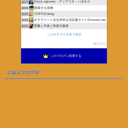
Diario Japones - ディアリオ・ハポネス
13位
散策する見物
14位
TDRYOのblog
15位
ギラヴァンツ北九州非公式応援サイトGiravanz.net
16位
悪魔と天使と快楽主義者
17位
このカテゴリを全て表示
参加する
このブログに投票する
にほんブログ村