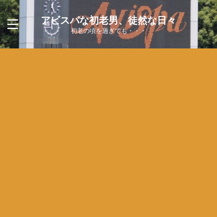
アビスパな初老男、徒然な日々
初老の頃を過ぎても・・・