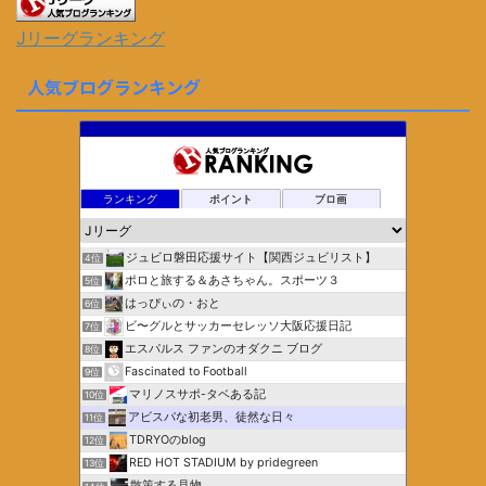
Jリーグランキング
人気ブログランキング
ランキング
ポイント
ブロ画
ジュビロ磐田応援サイト【関西ジュビリスト】
4位
ポロと旅する＆あさちゃん。スポーツ３
5位
はっぴぃの・おと
6位
ビ〜グルとサッカーセレッソ大阪応援日記
7位
エスパルス ファンのオダクニ ブログ
8位
Fascinated to Football
9位
マリノスサポ-タベある記
10位
アビスパな初老男、徒然な日々
11位
TDRYOのblog
12位
RED HOT STADIUM by pridegreen
13位
散策する見物