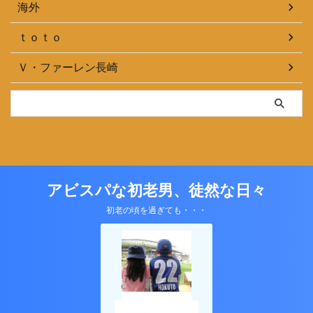
海外
ｔｏｔｏ
Ｖ・ファーレン長崎
アビスパな初老男、徒然な日々
初老の頃を過ぎても・・・