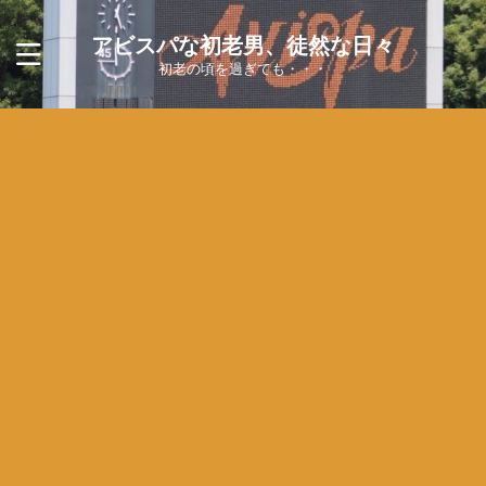
アビスパな初老男、徒然な日々
初老の頃を過ぎても・・・