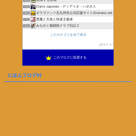
14位
Diario Japones - ディアリオ・ハポネス
15位
ギラヴァンツ北九州非公式応援サイトGiravanz.net
16位
悪魔と天使と快楽主義者
17位
みちのく格闘技クラブ日記２
18位
このカテゴリを全て表示
参加する
このブログに投票する
にほんブログ村