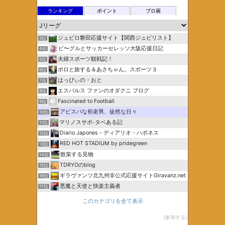
ランキング
ポイント
ブロ画
ジュビロ磐田応援サイト【関西ジュビリスト】
3位
ビ〜グルとサッカーセレッソ大阪応援日記
4位
夫婦スポーツ観戦記！
5位
ポロと旅する＆あさちゃん。スポーツ３
6位
はっぴぃの・おと
7位
エスパルス ファンのオダクニ ブログ
8位
Fascinated to Football
9位
アビスパな初老男、徒然な日々
10位
マリノスサポ-タベある記
11位
Diario Japones - ディアリオ・ハポネス
12位
RED HOT STADIUM by pridegreen
13位
散策する見物
14位
TDRYOのblog
15位
ギラヴァンツ北九州非公式応援サイトGiravanz.net
16位
悪魔と天使と快楽主義者
17位
このカテゴリを全て表示
参加する