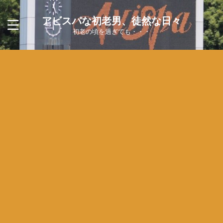
アビスパな初老男、徒然な日々
初老の頃を過ぎても・・・