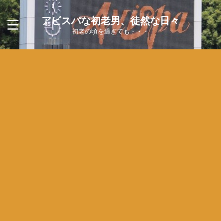
アビスパな初老男、徒然な日々
初老の頃を過ぎても・・・