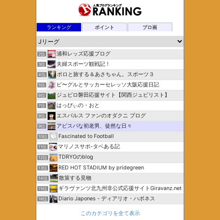
ランキング
ポイント
ブロ画
浦和レッズ応援ブログ
2位
夫婦スポーツ観戦記！
3位
ポロと旅する＆あさちゃん。スポーツ３
4位
ビ〜グルとサッカーセレッソ大阪応援日記
5位
ジュビロ磐田応援サイト【関西ジュビリスト】
6位
はっぴぃの・おと
7位
エスパルス ファンのオダクニ ブログ
8位
アビスパな初老男、徒然な日々
9位
Fascinated to Football
10位
マリノスサポ-タベある記
11位
TDRYOのblog
12位
RED HOT STADIUM by pridegreen
13位
散策する見物
14位
ギラヴァンツ北九州非公式応援サイトGiravanz.net
15位
Diario Japones - ディアリオ・ハポネス
16位
このカテゴリを全て表示