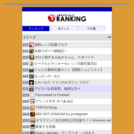
ランキング
ポイント
ブロ画
浦和レッズ応援ブログ
2位
夫婦スポーツ観戦記！
3位
ポロと旅する＆あさちゃん。スポーツ３
4位
ビ〜グルとサッカーセレッソ大阪応援日記
5位
ジュビロ磐田応援サイト【関西ジュビリスト】
6位
はっぴぃの・おと
7位
エスパルス ファンのオダクニ ブログ
8位
アビスパな初老男、徒然な日々
9位
Fascinated to Football
10位
マリノスサポ-タベある記
11位
TDRYOのblog
12位
RED HOT STADIUM by pridegreen
13位
ギラヴァンツ北九州非公式応援サイトGiravanz.net
14位
散策する見物
15位
Diario Japones - ディアリオ・ハポネス
16位