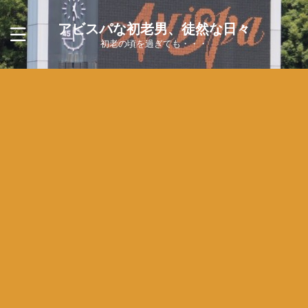
アビスパな初老男、徒然な日々
初老の頃を過ぎても・・・