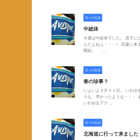
日々の生活
中総体
今週は中総体でした。 息子に
んだよねぇ・・・） 応援
開始。 ...
日々の生活
春の珍事？
いよいよ３月３１日。 いわゆ
うな、早かったような・・・ 
いわゆるアク ...
日々の生活
北海道に行って来ました