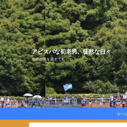
アビスパな初老男、徒然な日々
初老の頃を過ぎても・・・
ホー