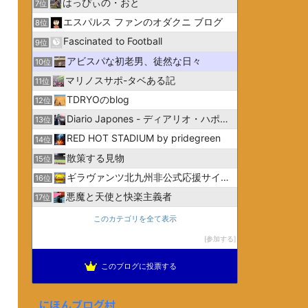
はっぴぃの・おと
7位
エスパルス ファンのオダクニ ブログ
8位
Fascinated to Football
9位
アビスパな初老男、徒然な日々
10位
マリノスサポ-タベある記
11位
TDRYOのblog
12位
Diario Japones - ディアリオ・ハポネス
13位
RED HOT STADIUM by pridegreen
14位
散策する見物
15位
ギラヴァンツ北九州非公式応援サイトGiravanz.net
16位
悪魔と天使と快楽主義者
17位
このカテゴリを全て表示
参加する
このブログに投票する
にほんブログ村