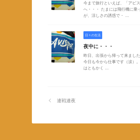
今まで旅行といえば、「アビ
へ・・・ たまには飛行機に乗
が、涼しさの誘惑で・ ...
日々の生活
夜中に・・・
昨日、出張から帰って来ました
今日も今から仕事です（涙）。
はともかく ...
連戦連夜