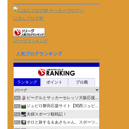
にほんブログ村
Jリーグランキング
人気ブログランキング
ランキング
ポイント
ブロ画
ビ〜グルとサッカーセレッソ大阪応援日記
3位
ジュビロ磐田応援サイト【関西ジュビリスト】
4位
夫婦スポーツ観戦記！
5位
ポロと旅する＆あさちゃん。スポーツ３
6位